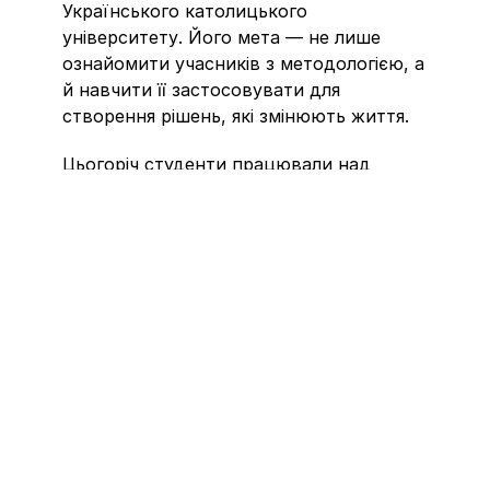
Українського католицького 
університету. Його мета — не лише 
ознайомити учасників з методологією, а 
й навчити її застосовувати для 
створення рішень, які змінюють життя.
Цьогоріч студенти працювали над 
реальними соціальними викликами у 
партнерстві з 
Міністерством цифрової 
трансформації України
 та 
Superhumans 
Center
 — провідним центром 
протезування та реабілітації. У центрі 
уваги були питання:
Як зробити державні сервіси 
інклюзивними для ветеранів із 
протезами?
Як підтримати їхнє повернення до 
цивільного життя через нові підходи 
у сфері публічних послуг?