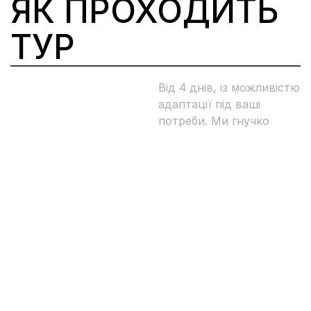
ЯК ПРОХОДИТЬ 
ТУР
Від 4 днів, із можливістю 
адаптації під ваші 
потреби. Ми гнучко 
підходимо до розкладу, 
ФОРМАТ
щоб зробити програму 
максимально 
ефективною для вашого 
бізнесу.
Допоможемо із 
організацією 
ОРГАНІЗАЦІ
проживання, 
трансферами та 
Я